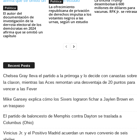
La oficina Trump
Politica
desembolsará 600
La ofrecimiento
millones de dólares para
Politica
republicana de privación
vacunas. RFK Jr. se retrasa
El autor del
de derechos impulsa a los
documentación de
votantes negros a las
investigación de la
urnas, según un estudio
derrota electoral de los
demócratas en 2024
afirma que se omitió un
capítulo
Recent Posts
Chelsea Gray lleva el partido a la prórroga y lo decide con canastas sobre
la claxon, mientras las Aces remontan una desventaja de 20 puntos para
vencer a las Fever
Mike Gansey explica cómo los Sixers lograron fichar a Jaylen Brown en
un traspaso
El partido de baloncesto de Memphis contra Dayton se traslada a
Columbus (Ohio)
Vinicius Jr. y el Positivo Madrid acuerdan un nuevo convenio de seis
abriles