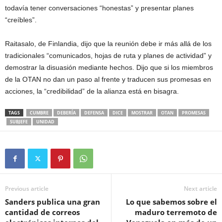
todavía tener conversaciones “honestas” y presentar planes
“creíbles”.
Raitasalo, de Finlandia, dijo que la reunión debe ir más allá de los
tradicionales “comunicados, hojas de ruta y planes de actividad” y
demostrar la disuasión mediante hechos. Dijo que si los miembros
de la OTAN no dan un paso al frente y traducen sus promesas en
acciones, la “credibilidad” de la alianza está en bisagra.
TAGS
CUMBRE
DEBERÍA
DEFENSA
DICE
MOSTRAR
OTAN
PROMESAS
SUBJEFE
UNIDAD
Previous article
Next article
Sanders publica una gran
Lo que sabemos sobre el
cantidad de correos
maduro terremoto de