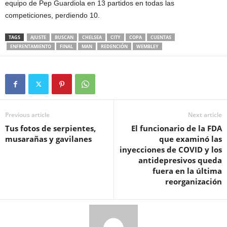
equipo de Pep Guardiola en 13 partidos en todas las
competiciones, perdiendo 10.
TAGS
AJUSTE
BUSCAN
CHELSEA
CITY
COPA
CUENTAS
ENFRENTAMIENTO
FINAL
MAN
REDENCIÓN
WEMBLEY
Previous article
Next article
Tus fotos de serpientes,
El funcionario de la FDA
musarañas y gavilanes
que examinó las
inyecciones de COVID y los
antidepresivos queda
fuera en la última
reorganización