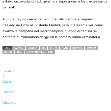
exhibición, ayudando a Argentina a impresionar a los dieciseisavos
de final.
Aunque hay un creciente ruido mediático sobre el supuesto
traslado de Enzo al Existente Madrid, será interesante ver cómo
avanza la campaña del mediocampista cuando Argentina se
enfrente a Promontorio Verge en la primera ronda eliminatoria.
TAGS
ALONSO
CHELSEA
DEL
EVITAR
FICHE
INFORME
MADRID
QUIERE
REAL
SUPERESTRELLA
XABI
Facebook
Twitter
Pinterest
WhatsApp