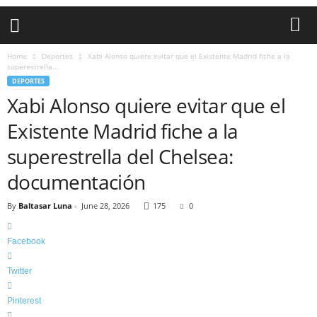
Home
Deportes
Xabi Alonso quiere evitar que el Existente Madrid fiche a la
superestrella...
DEPORTES
Xabi Alonso quiere evitar que el
Existente Madrid fiche a la
superestrella del Chelsea:
documentación
By
Baltasar Luna
-
June 28, 2026
175
0
Facebook
Twitter
Pinterest