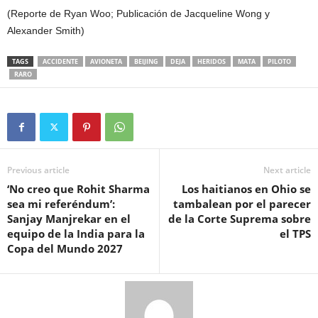
(Reporte de Ryan Woo; Publicación de Jacqueline Wong y
Alexander Smith)
TAGS
ACCIDENTE
AVIONETA
BEIJING
DEJA
HERIDOS
MATA
PILOTO
RARO
Previous article
Next article
‘No creo que Rohit Sharma
Los haitianos en Ohio se
sea mi referéndum’:
tambalean por el parecer
Sanjay Manjrekar en el
de la Corte Suprema sobre
equipo de la India para la
el TPS
Copa del Mundo 2027