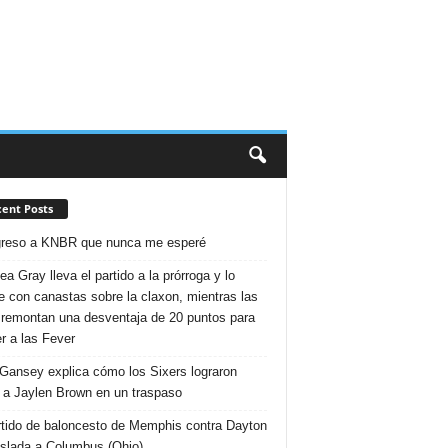
ent Posts
greso a KNBR que nunca me esperé
a Gray lleva el partido a la prórroga y lo
e con canastas sobre la claxon, mientras las
remontan una desventaja de 20 puntos para
r a las Fever
Gansey explica cómo los Sixers lograron
r a Jaylen Brown en un traspaso
rtido de baloncesto de Memphis contra Dayton
aslada a Columbus (Ohio)