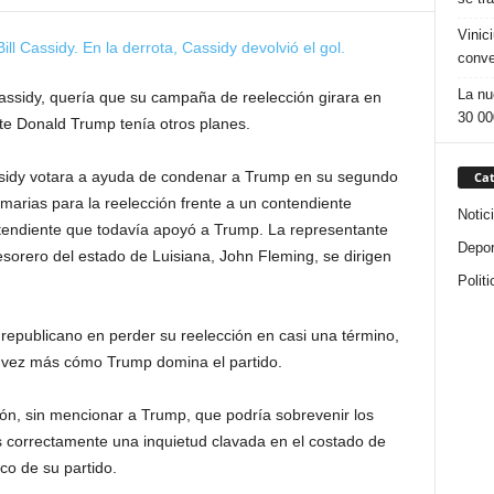
Vinic
conve
La nu
Cassidy, quería que su campaña de reelección girara en
30 00
ente Donald Trump tenía otros planes.
ssidy votara a ayuda de condenar a Trump en su segundo
Cat
imarias para la reelección frente a un contendiente
Notic
endiente que todavía apoyó a Trump. La representante
Depor
tesorero del estado de Luisiana, John Fleming, se dirigen
Politi
 republicano en perder su reelección en casi una término,
 vez más cómo Trump domina el partido.
ón, sin mencionar a Trump, que podría sobrevenir los
correctamente una inquietud clavada en el costado de
co de su partido.