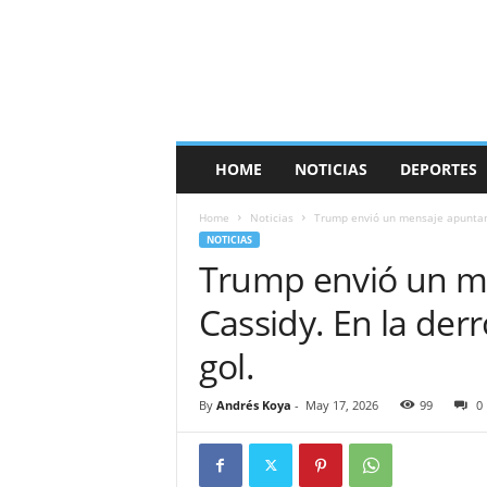
HOME
NOTICIAS
DEPORTES
Home
Noticias
Trump envió un mensaje apuntando
NOTICIAS
Trump envió un me
Cassidy. En la derr
gol.
By
Andrés Koya
-
May 17, 2026
99
0