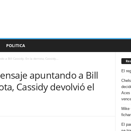
POLITICA
 a Bill Cassidy. En la derrota, Cassidy...
Rec
El re
nsaje apuntando a Bill
Chelse
ota, Cassidy devolvió el
decid
Aces 
vence
Mike 
ficha
El pa
se tr