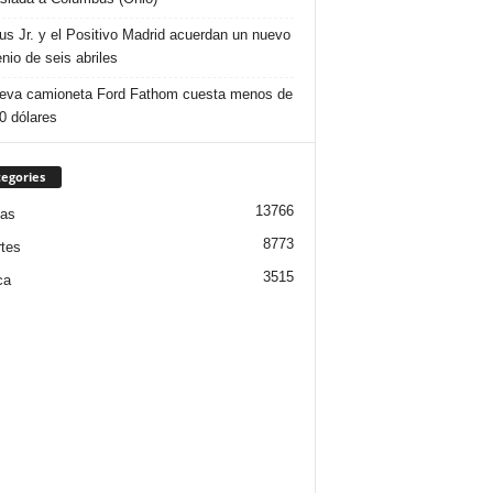
ius Jr. y el Positivo Madrid acuerdan un nuevo
nio de seis abriles
eva camioneta Ford Fathom cuesta menos de
0 dólares
egories
13766
ias
8773
tes
3515
ca