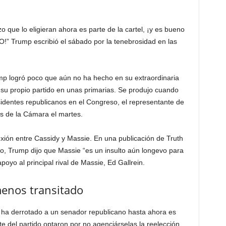
 que lo eligieran ahora es parte de la cartel, ¡y es bueno
!” Trump escribió el sábado por la tenebrosidad en las
ump logró poco que aún no ha hecho en su extraordinaria
e su propio partido en unas primarias. Se produjo cuando
sidentes republicanos en el Congreso, el representante de
s de la Cámara el martes.
ión entre Cassidy y Massie. En una publicación de Truth
, Trump dijo que Massie “es un insulto aún longevo para
poyo al principal rival de Massie, Ed Gallrein.
enos transitado
 ha derrotado a un senador republicano hasta ahora es
te del partido optaron por no agenciárselas la reelección