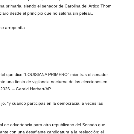
una primaria, siendo el senador de Carolina del Ártico Thom
laro desde el principio que no saldría sin pelear.
.
se arrepentía.
cartel que dice “LOUISIANA PRIMERO” mientras el senador
te una fiesta de vigilancia nocturna de las elecciones en
 2026. – Gerald Herbert/AP
ijo, “y cuando participas en la democracia, a veces las
al de advertencia para otro republicano del Senado que
nte con una desafiante candidatura a la reelección: el