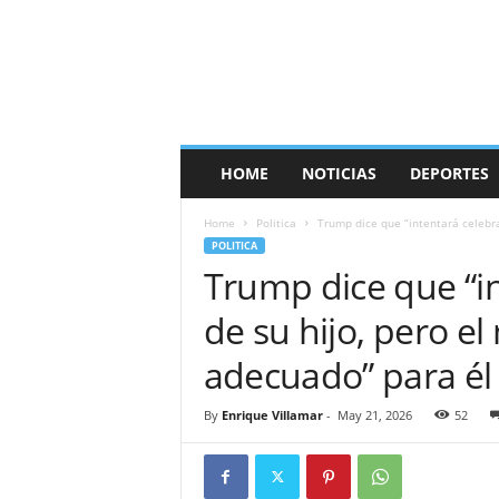
HOME
NOTICIAS
DEPORTES
Home
Politica
Trump dice que “intentará celebrar
POLITICA
Trump dice que “in
de su hijo, pero e
adecuado” para él
By
Enrique Villamar
-
May 21, 2026
52