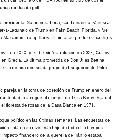
a un campeonato del PGA Tour en su club de golf en
arias rondas de golf.
 del presidente. Su primera boda, con la maniquí Vanessa
ar-a-Lagunajo de Trump en Palm Beach, Florida, y fue
za Maryanne Trump Barry. El himeneo produjo cinco hijos.
yle en 2020, pero terminó la relación en 2024; Guilfoyle
en Grecia. La última prometida de Don Jr es Bettina
 abriles de una destacada grupo de banqueros de Palm
mo pareja en la toma de posesión de Trump en enero del
an tentados a seguir el ejemplo de Tricia Nixon, hija del
el floresta de rosas de la Casa Blanca en 1971.
oque político en las últimas semanas. Las encuestas de
ción está en su nivel más bajo de todos los tiempos.
 impacto financiero de la querella de Irán lo estaba