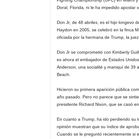
Fighting Championship (UFC) en Miami y 
Doral, Florida, ni le ha impedido apostar v
Don Jr, de 48 abriles, es el hijo longevo
Haydon en 2005, se celebró en la finca M
oficiada por la hermana de Trump, la jue
Don Jr se comprometió con Kimberly Guilfo
es ahora el embajador de Estados Unidos 
Anderson, una socialité y maniquí de 39
Beach.
Hicieron su primera aparición pública co
año pasado. Pero no parece que se sintier
presidente Richard Nixon, que se casó en 
En cuanto a Trump, ha ido perdiendo su t
opinión muestran que su índice de aproba
Cuando se le preguntó recientemente si el