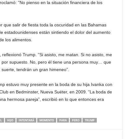
clamó: “No pienso en la situación financiera de los
r que salir de fiesta toda la oscuridad en las Bahamas
e estadounidenses están sintiendo el dolor del aumento
de los alimentos.
, reflexionó Trump. “Si asisto, me matan. Si no asisto, me
as, por supuesto. No, pero él tiene una persona muy… que
suerte, tendrán un gran himeneo”.
ump estuvo muy presente en la boda de su hija Ivanka con
 Club en Bedminster, Nueva Suéter, en 2009. “La boda de
una hermosa pareja”, escribió en lo que entonces era
ÉL
HIJO
INTENTARÁ
MOMENTO
PARA
PERO
TRUMP