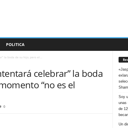
POLITICA
” la boda de su hijo, pero el...
Rec
«Jasp
tentará celebrar” la boda
exlan
l momento “no es el
selec
Sham
Soy u
unas 
0
de 12
becar
Un di