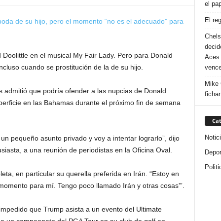
el pa
El re
Chelse
decid
d Doolittle en el musical My Fair Lady. Pero para Donald
Aces 
ncluso cuando se prostitución de la de su hijo.
vence
Mike 
s admitió que podría ofender a las nupcias de Donald
ficha
erficie en las Bahamas durante el próximo fin de semana
Cat
Notic
 un pequeño asunto privado y voy a intentar lograrlo”, dijo
asta, a una reunión de periodistas en la Oficina Oval.
Depor
Politi
a, en particular su querella preferida en Irán. “Estoy en
 momento para mí. Tengo poco llamado Irán y otras cosas'”.
impedido que Trump asista a un evento del Ultimate