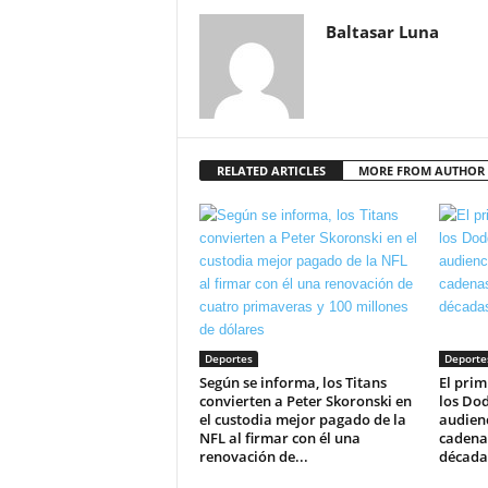
Baltasar Luna
RELATED ARTICLES
MORE FROM AUTHOR
Deportes
Deporte
Según se informa, los Titans
El prim
convierten a Peter Skoronski en
los Dod
el custodia mejor pagado de la
audienc
NFL al firmar con él una
cadenas
renovación de...
década