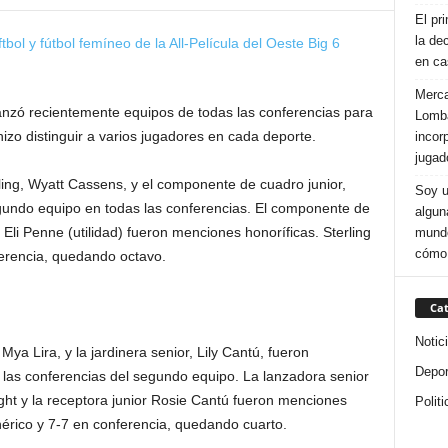
El pr
la de
en ca
Merca
lanzó recientemente equipos de todas las conferencias para
Lomba
 hizo distinguir a varios jugadores en cada deporte.
incor
jugad
rling, Wyatt Cassens, y el componente de cuadro junior,
Soy u
egundo equipo en todas las conferencias. El componente de
alguna
Eli Penne (utilidad) fueron menciones honoríficas. Sterling
mundo
cómo
erencia, quedando octavo.
Cat
Notic
ya Lira, y la jardinera senior, Lily Cantú, fueron
Depor
las conferencias del segundo equipo. La lanzadora senior
right y la receptora junior Rosie Cantú fueron menciones
Politi
nérico y 7-7 en conferencia, quedando cuarto.