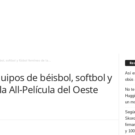
l, softbol y fútbol femíneo de la...
Rec
Así e
uipos de béisbol, softbol y
obús 
a All-Película del Oeste
No te
Huggi
un mo
Según
Skoro
firma
y 100