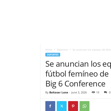
Home
Deportes
Se anuncian los equipos de béisbo
DEPORTES
Se anuncian los eq
fútbol femíneo de l
Big 6 Conference
By
Baltasar Luna
-
June 3, 2026
19
0