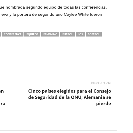
k fue nombrada segundo equipo de todas las conferencias.
ieva y la portera de segundo año Caylee White fueron
CONFERENCE
EQUIPOS
FEMENINO
FÚTBOL
LOS
SOFTBOL
Next article
en
Cinco países elegidos para el Consejo
de Seguridad de la ONU; Alemania se
ara
pierde