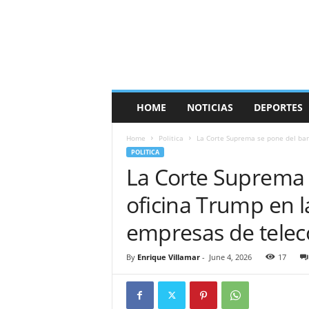
HOME
NOTICIAS
DEPORTES
Home
Politica
La Corte Suprema se pone del band
POLITICA
La Corte Suprema 
oficina Trump en l
empresas de tele
By
Enrique Villamar
-
June 4, 2026
17