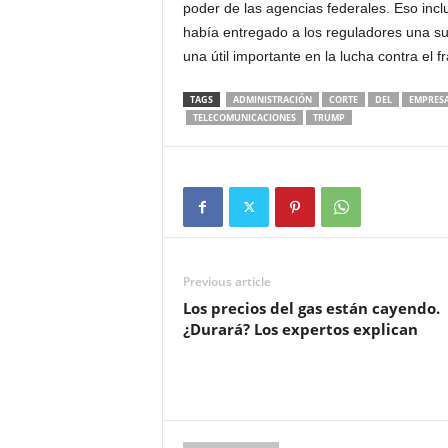
poder de las agencias federales. Eso inc
había entregado a los reguladores una sup
una útil importante en la lucha contra el fr
TAGS
ADMINISTRACIÓN
CORTE
DEL
EMPRES
TELECOMUNICACIONES
TRUMP
Previous article
Los precios del gas están cayendo.
¿Durará? Los expertos explican