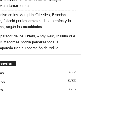
za a tomar forma
rnisa de los Memphis Grizzlies, Brandon
, falleció por los enseres de la heroína y la
na, según las autoridades
eparador de los Chiefs, Andy Reid, insinúa que
ck Mahomes podría perderse toda la
mporada tras su operación de rodilla
egories
13772
ias
8783
tes
3515
ca