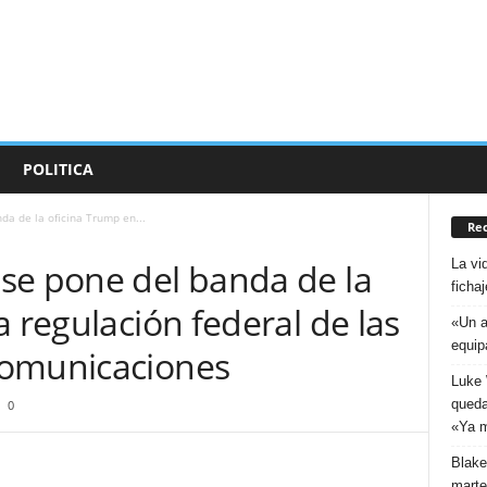
POLITICA
a de la oficina Trump en...
Rec
La vi
se pone del banda de la
ficha
a regulación federal de las
«Un a
equip
comunicaciones
Luke 
queda
0
«Ya m
Blake
marte