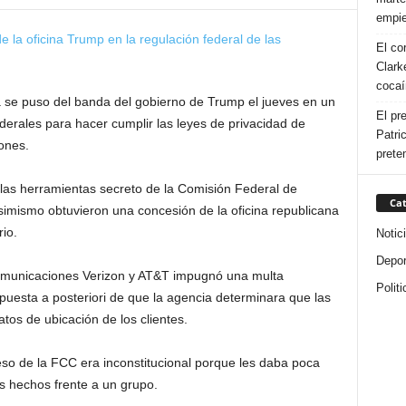
empie
El co
Clarke
cocaí
 puso del banda del gobierno de Trump el jueves en un
El pr
derales para hacer cumplir las leyes de privacidad de
Patri
ones.
prete
 las herramientas secreto de la Comisión Federal de
Cat
mismo obtuvieron una concesión de la oficina republicana
io.
Notic
Depor
ecomunicaciones Verizon y AT&T impugnó una multa
Politi
uesta a posteriori de que la agencia determinara que las
os de ubicación de los clientes.
o de la FCC era inconstitucional porque les daba poca
s hechos frente a un grupo.