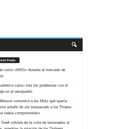
ent Posts
da como «WAG» durante el mercado de
jes
uténtico caos» tras los problemas con el
aje en el aeropuerto
Weaver comunicó a los Mets que quería
rse antaño de ser traspasado a los Pirates:
e había comprometido»
 Snell volverá de la cinta de lesionados el
s, mientras la rotación de los Dodgers