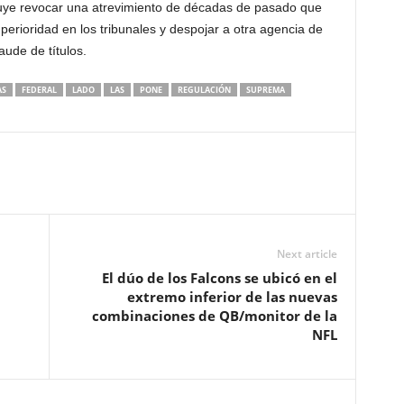
luye revocar una atrevimiento de décadas de pasado que
erioridad en los tribunales y despojar a otra agencia de
aude de títulos.
AS
FEDERAL
LADO
LAS
PONE
REGULACIÓN
SUPREMA
Next article
El dúo de los Falcons se ubicó en el
extremo inferior de las nuevas
combinaciones de QB/monitor de la
NFL