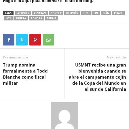
Haga clic aquí para deletrear el resto del blog.
TAGS
ATAQUES
CESARAN
CONTRA
DESPUÉS
DICE
FIN
IRÁN
ISRAEL
LOS
PIDIERA
PONDRÁ
TRUMP
Previous article
Next article
Trump nomina
USMNT recibe una gran
formalmente a Todd
bienvenida cuando se
Blanche como fiscal
abre el campamento cojín
militar
de la Copa del Mundo en
el sur de California