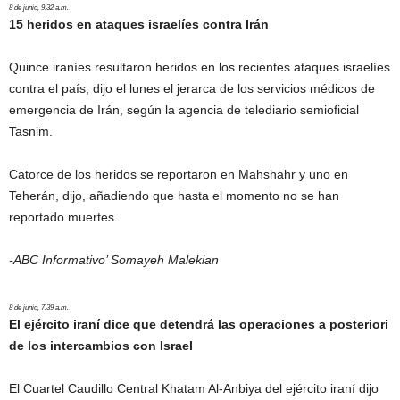
8 de junio, 9:32 a.m.
15 heridos en ataques israelíes contra Irán
Quince iraníes resultaron heridos en los recientes ataques israelíes
contra el país, dijo el lunes el jerarca de los servicios médicos de
emergencia de Irán, según la agencia de telediario semioficial
Tasnim.
Catorce de los heridos se reportaron en Mahshahr y uno en
Teherán, dijo, añadiendo que hasta el momento no se han
reportado muertes.
-ABC Informativo’
Somayeh Malekian
8 de junio, 7:39 a.m.
El ejército iraní dice que detendrá las operaciones a posteriori
de los intercambios con Israel
El Cuartel Caudillo Central Khatam Al-Anbiya del ejército iraní dijo