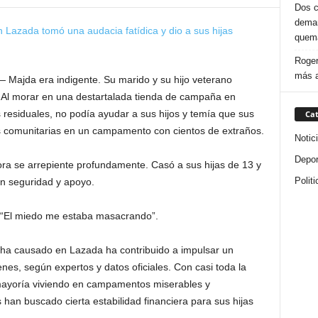
Dos c
deman
quema
Roger
más a
Majda era indigente. Su marido y su hijo veterano
. Al morar en una destartalada tienda de campaña en
 residuales, no podía ayudar a sus hijos y temía que sus
Cat
as comunitarias en un campamento con cientos de extraños.
Notic
Depor
ra se arrepiente profundamente. Casó a sus hijas de 13 y
Politi
n seguridad y apoyo.
. “El miedo me estaba masacrando”.
 ha causado en Lazada ha contribuido a impulsar un
es, según expertos y datos oficiales. Con casi toda la
mayoría viviendo en campamentos miserables y
han buscado cierta estabilidad financiera para sus hijas