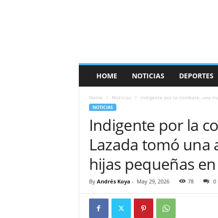
HOME
NOTICIAS
DEPORTES
Home
Noticias
Indigente por la combate, una ma
NOTICIAS
Indigente por la c
Lazada tomó una au
hijas pequeñas en
By
Andrés Koya
-
May 29, 2026
78
0