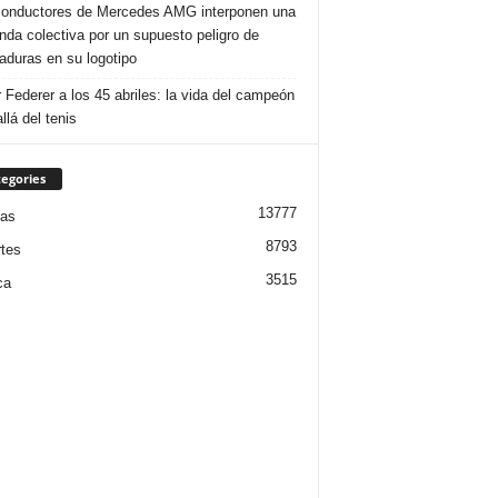
onductores de Mercedes AMG interponen una
da colectiva por un supuesto peligro de
duras en su logotipo
 Federer a los 45 abriles: la vida del campeón
llá del tenis
egories
13777
ias
8793
tes
3515
ca