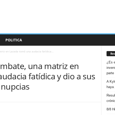
POLITICA
triz en Lazada tomó una audacia fatídica...
Rec
¿Es e
ombate, una matriz en
inver
dacia fatídica y dio a sus
parte
A Kyl
 nupcias
haya 
Resul
cróni
8/8 H