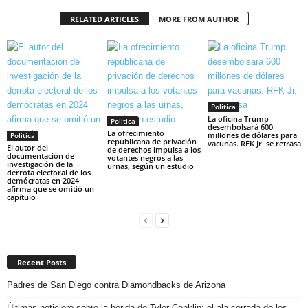
RELATED ARTICLES
MORE FROM AUTHOR
Politica
La oficina Trump
Politica
desembolsará 600
La ofrecimiento
millones de dólares para
Politica
republicana de privación
vacunas. RFK Jr. se retrasa
El autor del
de derechos impulsa a los
documentación de
votantes negros a las
investigación de la
urnas, según un estudio
derrota electoral de los
demócratas en 2024
afirma que se omitió un
capítulo
Recent Posts
Padres de San Diego contra Diamondbacks de Arizona
Últimas noticiero sobre la herida de Tyler Conklin: el ala cerrada de los