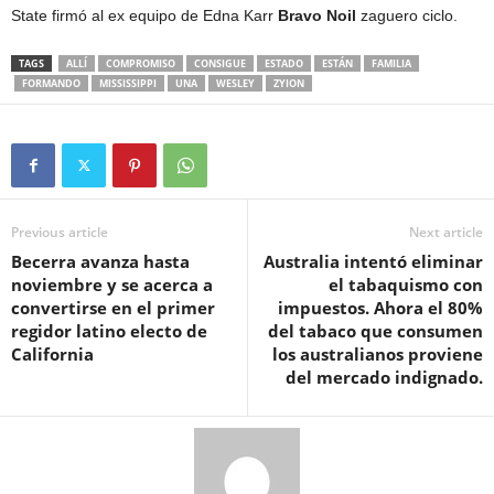
State firmó al ex equipo de Edna Karr
Bravo Noil
zaguero ciclo.
TAGS
ALLÍ
COMPROMISO
CONSIGUE
ESTADO
ESTÁN
FAMILIA
FORMANDO
MISSISSIPPI
UNA
WESLEY
ZYION
Previous article
Next article
Becerra avanza hasta
Australia intentó eliminar
noviembre y se acerca a
el tabaquismo con
convertirse en el primer
impuestos. Ahora el 80%
regidor latino electo de
del tabaco que consumen
California
los australianos proviene
del mercado indignado.