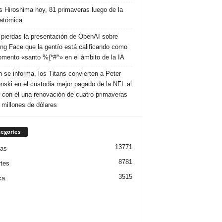
s Hiroshima hoy, 81 primaveras luego de la
atómica
 pierdas la presentación de OpenAI sobre
ng Face que la gentío está calificando como
mento «santo %{*#^» en el ámbito de la IA
 se informa, los Titans convierten a Peter
nski en el custodia mejor pagado de la NFL al
r con él una renovación de cuatro primaveras
 millones de dólares
egories
13771
ias
8781
tes
3515
ca