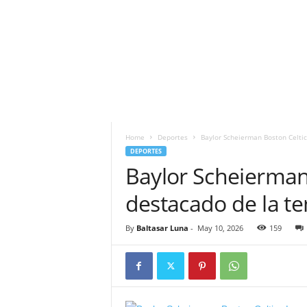
Home
Deportes
Baylor Scheierman Boston Celti
DEPORTES
Baylor Scheierman
destacado de la t
By
Baltasar Luna
-
May 10, 2026
159