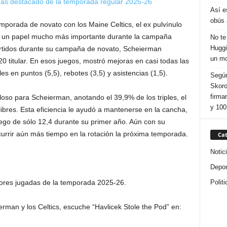
Así e
obús 
mporada de novato con los Maine Celtics, el ex pulvínulo
ó un papel mucho más importante durante la campaña
No te
Huggi
artidos durante su campaña de novato, Scheierman
un mo
20 titular. En esos juegos, mostró mejoras en casi todas las
s en puntos (5,5), rebotes (3,5) y asistencias (1,5).
Según
Skoro
firma
uloso para Scheierman, anotando el 39,9% de los triples, el
y 100
libres. Esta eficiencia le ayudó a mantenerse en la cancha,
ego de sólo 12,4 durante su primer año. Aún con su
rrir aún más tiempo en la rotación la próxima temporada.
Cat
Notic
Depor
Politi
jores jugadas de la temporada 2025-26.
rman y los Celtics, escuche “Havlicek Stole the Pod” en: