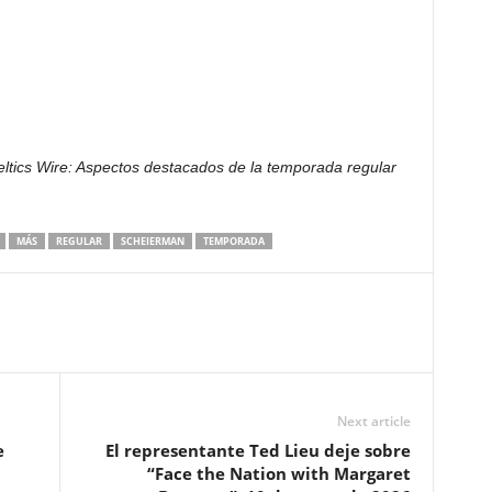
eltics Wire: Aspectos destacados de la temporada regular
MÁS
REGULAR
SCHEIERMAN
TEMPORADA
Next article
e
El representante Ted Lieu deje sobre
“Face the Nation with Margaret