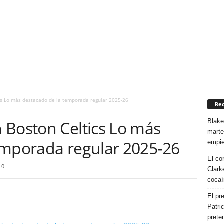
cs Lo más destacado de la temporada regular 2025-26
Rec
Blake
 Boston Celtics Lo más
marte
emporada regular 2025-26
empie
El co
0
Clarke
cocaí
El pr
Patri
prete